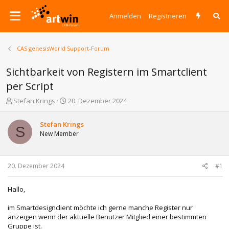
Anmelden
Registrieren
CAS genesisWorld Support-Forum
Sichtbarkeit von Registern im Smartclient
per Script
E
E
Stefan Krings
20. Dezember 2024
r
r
s
s
Stefan Krings
t
t
S
New Member
e
e
l
l
l
l
e
t
20. Dezember 2024
#1
r
a
m
Hallo,
im Smartdesignclient möchte ich gerne manche Register nur
anzeigen wenn der aktuelle Benutzer Mitglied einer bestimmten
Gruppe ist.