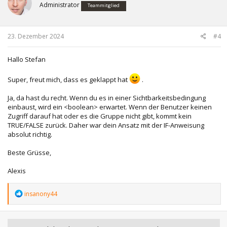
Administrator
Teammitglied
23. Dezember 2024
#4
Hallo Stefan
Super, freut mich, dass es geklappt hat
.
Ja, da hast du recht. Wenn du es in einer Sichtbarkeitsbedingung
einbaust, wird ein <boolean> erwartet. Wenn der Benutzer keinen
Zugriff darauf hat oder es die Gruppe nicht gibt, kommt kein
TRUE/FALSE zurück. Daher war dein Ansatz mit der IF-Anweisung
absolut richtig.
Beste Grüsse,
Alexis
R
insanony44
e
a
k
t