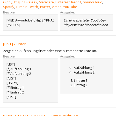
Giphy
,
Imgur
,
Liveleak
,
Metacafe
,
Pinterest
,
Reddit
,
SoundCloud
,
Spotify
,
Tumblr
,
Twitch
,
Twitter
,
Vimeo
,
YouTube
Beispiel:
Ausgabe:
[MEDIA=youtube]oHg5SJYRHA0
Ein eingebetteter YouTube-
[/MEDIA]
Player würde hier erscheinen.
[LIST] - Listen
Zeigt eine Aufzählungsliste oder eine nummerierte Liste an.
Beispiel:
Ausgabe:
[LIST]
Aufzählung 1
[*]Aufzählung 1
Aufzählung 2
[*]Aufzählung 2
[/LIST]
Eintrag 1
[LIST=1]
Eintrag 2
[*]Eintrag 1
[*]Eintrag 2
[/LIST]
[LINKS],[MITTE],[RECHTS] - Textausrichtung