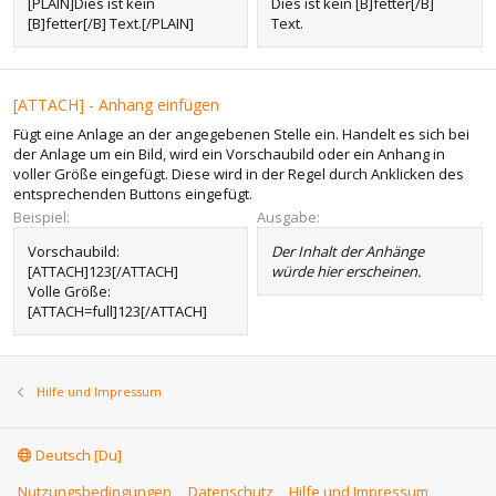
[PLAIN]Dies ist kein
Dies ist kein [B]fetter[/B]
[B]fetter[/B] Text.[/PLAIN]
Text.
[ATTACH] - Anhang einfügen
Fügt eine Anlage an der angegebenen Stelle ein. Handelt es sich bei
der Anlage um ein Bild, wird ein Vorschaubild oder ein Anhang in
voller Größe eingefügt. Diese wird in der Regel durch Anklicken des
entsprechenden Buttons eingefügt.
Beispiel:
Ausgabe:
Vorschaubild:
Der Inhalt der Anhänge
[ATTACH]123[/ATTACH]
würde hier erscheinen.
Volle Größe:
[ATTACH=full]123[/ATTACH]
Hilfe und Impressum
Deutsch [Du]
Nutzungsbedingungen
Datenschutz
Hilfe und Impressum