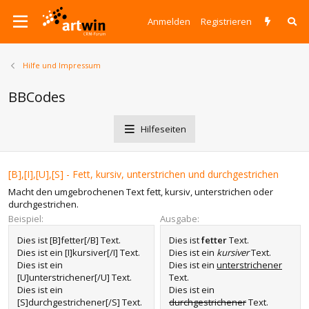
Anmelden
Registrieren
Hilfe und Impressum
BBCodes
Hilfeseiten
[B],[I],[U],[S] - Fett, kursiv, unterstrichen und durchgestrichen
Macht den umgebrochenen Text fett, kursiv, unterstrichen oder
durchgestrichen.
Beispiel:
Ausgabe:
Dies ist [B]fetter[/B] Text.
Dies ist
fetter
Text.
Dies ist ein [I]kursiver[/I] Text.
Dies ist ein
kursiver
Text.
Dies ist ein
Dies ist ein
unterstrichener
[U]unterstrichener[/U] Text.
Text.
Dies ist ein
Dies ist ein
[S]durchgestrichener[/S] Text.
durchgestrichener
Text.