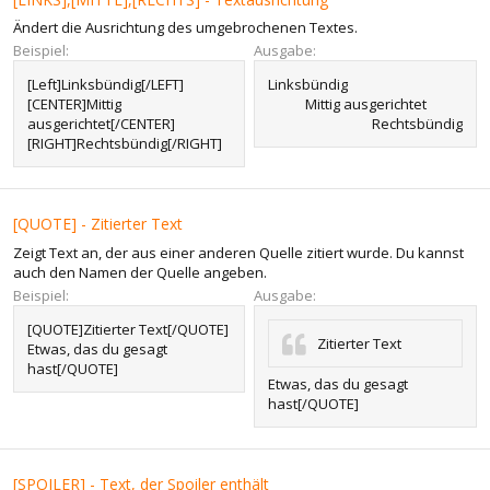
Ändert die Ausrichtung des umgebrochenen Textes.
Beispiel:
Ausgabe:
[Left]Linksbündig[/LEFT]
Linksbündig​
[CENTER]Mittig
Mittig ausgerichtet​
ausgerichtet[/CENTER]
Rechtsbündig​
[RIGHT]Rechtsbündig[/RIGHT]
[QUOTE] - Zitierter Text
Zeigt Text an, der aus einer anderen Quelle zitiert wurde. Du kannst
auch den Namen der Quelle angeben.
Beispiel:
Ausgabe:
[QUOTE]Zitierter Text[/QUOTE]
Zitierter Text
Etwas, das du gesagt
hast[/QUOTE]
Etwas, das du gesagt
hast[/QUOTE]
[SPOILER] - Text, der Spoiler enthält