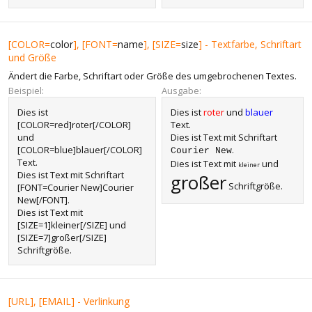
[COLOR=
color
], [FONT=
name
], [SIZE=
size
] - Textfarbe, Schriftart
und Größe
Ändert die Farbe, Schriftart oder Größe des umgebrochenen Textes.
Beispiel:
Ausgabe:
Dies ist
Dies ist
roter
und
blauer
[COLOR=red]roter[/COLOR]
Text.
und
Dies ist Text mit Schriftart
[COLOR=blue]blauer[/COLOR]
.
Courier New
Text.
Dies ist Text mit
und
kleiner
Dies ist Text mit Schriftart
großer
Schriftgröße.
[FONT=Courier New]Courier
New[/FONT].
Dies ist Text mit
[SIZE=1]kleiner[/SIZE] und
[SIZE=7]großer[/SIZE]
Schriftgröße.
[URL], [EMAIL] - Verlinkung