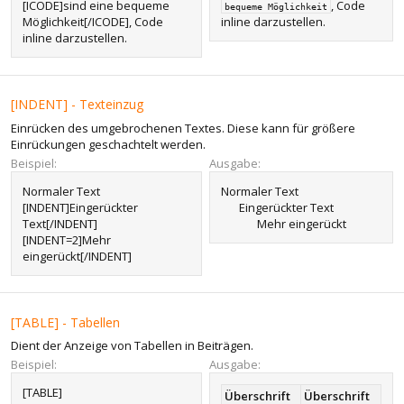
[ICODE]sind eine bequeme
, Code
bequeme Möglichkeit
Möglichkeit[/ICODE], Code
inline darzustellen.
inline darzustellen.
[INDENT] - Texteinzug
Einrücken des umgebrochenen Textes. Diese kann für größere
Einrückungen geschachtelt werden.
Beispiel:
Ausgabe:
Normaler Text
Normaler Text
[INDENT]Eingerückter
Eingerückter Text​
Text[/INDENT]
Mehr eingerückt​
[INDENT=2]Mehr
eingerückt[/INDENT]
[TABLE] - Tabellen
Dient der Anzeige von Tabellen in Beiträgen.
Beispiel:
Ausgabe:
[TABLE]
Überschrift
Überschrift