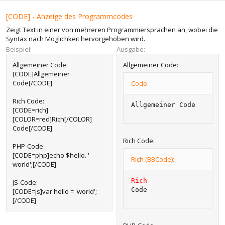
[CODE] - Anzeige des Programmcodes
Zeigt Text in einer von mehreren Programmiersprachen an, wobei die
Syntax nach Möglichkeit hervorgehoben wird.
Beispiel:
Ausgabe:
Allgemeiner Code:
Allgemeiner Code:
[CODE]Allgemeiner
Code[/CODE]
Code:
Rich Code:
Allgemeiner Code
[CODE=rich]
[COLOR=red]Rich[/COLOR]
Code[/CODE]
Rich Code:
PHP-Code
[CODE=php]echo $hello. '
Rich (BBCode):
world';[/CODE]
Rich
JS-Code:
Code
[CODE=js]var hello = 'world';
[/CODE]