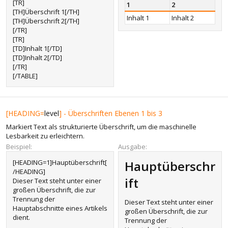
[TR]
1
2
[TH]Überschrift 1[/TH]
Inhalt 1
Inhalt 2
[TH]Überschrift 2[/TH]
[/TR]
[TR]
[TD]Inhalt 1[/TD]
[TD]Inhalt 2[/TD]
[/TR]
[/TABLE]
[HEADING=
level
] - Überschriften Ebenen 1 bis 3
Markiert Text als strukturierte Überschrift, um die maschinelle
Lesbarkeit zu erleichtern.
Beispiel:
Ausgabe:
[HEADING=1]Hauptüberschrift[
Hauptüberschr
/HEADING]
ift​
Dieser Text steht unter einer
großen Überschrift, die zur
Trennung der
Dieser Text steht unter einer
Hauptabschnitte eines Artikels
großen Überschrift, die zur
dient.
Trennung der