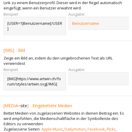
Link zu einem Benutzerprofil. Dieser wird in der Regel automatisch
eingefügt, wenn ein Benutzer erwähnt wird.
Beispiel:
Ausgabe:
[USER=1]Benutzername[/USER
Benutzername
]
[IMG] - Bild
Zeige ein Bild an, indem du den umgebrochenen Text als URL
verwendest
Beispiel:
Ausgabe:
[IMG]https://www.artwin.ch/fo
rum/styles/artwin.svg[/IMG]
[MEDIA=
site
] - Eingebettete Medien
Bettet Medien von zugelassenen Websites in deinen Beitrag ein. Es
wird empfohlen, die Medienschaltfläche in der Symbolleiste des
Editors zu verwenden.
Zugelassene Seiten:
Apple Music
,
Dailymotion
,
Facebook
,
Flickr
,