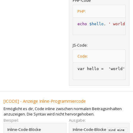
PHP-Code
PHP:
echo
$hello
.
' world'
;
JS-Code:
Code:
var hello =  'world';
[ICODE] - Anzeige Inline-Programmiercode
Ermöglicht es dir, Code inline zwischen normalen Beitragsinhalten
anzuzeigen. Die Syntax wird nicht hervorgehoben.
Beispiel:
Ausgabe:
Inline-Code-Blöcke
Inline-Code-Blöcke
sind eine 